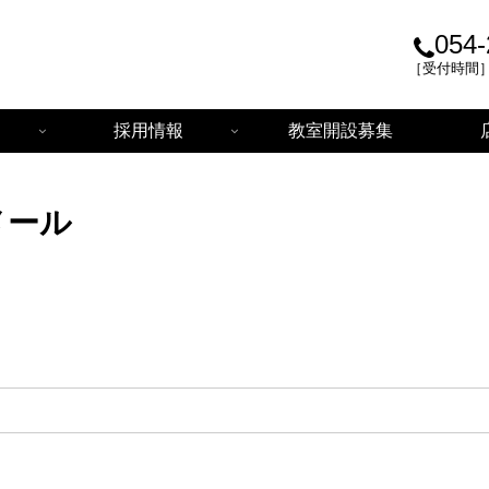
054-
［受付時間］平日
採用情報
教室開設募集
メール