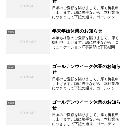
せ
日頃のご愛顧を賜りまして、厚く御礼申
し上げます。誠に勝手ながら、本社業務
につきまして下記の通り、ゴールデンウ
イーク休業とさせていただきます。＜記
＞2022年4月29日(金祝)より2022年5月8日
年末年始休業のお知らせ
(日)まで何かとご不便をおかけすることと
news
存じ...
本年も格別のご愛顧を賜りまして、厚く
御礼申し上げます。誠に勝手ながら、コ
ミュニケーションIT事業部は下記期間中
は年末年始休暇とさせていただきます。
(他の事業部は、各店舗のホームページを
ご参照下さい)＜記＞2020年12月26日(土)
より20...
ゴールデンウイーク休業のお知ら
news
せ
日頃のご愛顧を賜りまして、厚く御礼申
し上げます。誠に勝手ながら、本社業務
につきまして下記の通り、ゴールデンウ
イーク休業とさせていただきます。＜記
＞2023年4月29日(土祝)より2023年5月7日
ゴールデンウイーク休業のお知ら
(日)まで何かとご不便をおかけすることと
news
存じ...
せ
日頃のご愛顧を賜りまして、厚く御礼申
し上げます。誠に勝手ながら、本社業務
につきまして下記の通り、ゴールデンウ