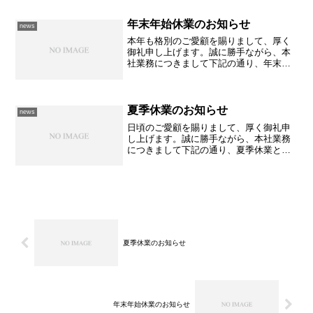
イーク休業とさせていただきます。＜記
＞2026年4月25日(土)より2026年5月6日
年末年始休業のお知らせ
(水祝)まで何かとご不便をおかけすること
news
と存じ...
本年も格別のご愛顧を賜りまして、厚く
御礼申し上げます。誠に勝手ながら、本
社業務につきまして下記の通り、年末年
始休業とさせていただきます。(各事業部
については、各店舗のホームページをご
参照下さい)＜記＞2023年12月23日(土)よ
り2024...
夏季休業のお知らせ
news
日頃のご愛顧を賜りまして、厚く御礼申
し上げます。誠に勝手ながら、本社業務
につきまして下記の通り、夏季休業とさ
せていただきます。＜記＞2022年8月11
日(木祝)より2022年8月21日(日)まで何か
とご不便をおかけすることと存じますが
ご理解...
夏季休業のお知らせ
年末年始休業のお知らせ